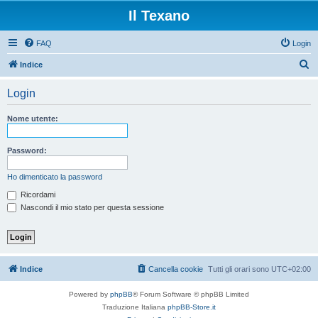
Il Texano
FAQ
Login
C
Indice
e
Login
r
c
Nome utente:
a
Password:
Ho dimenticato la password
Ricordami
Nascondi il mio stato per questa sessione
Indice
Cancella cookie
Tutti gli orari sono
UTC+02:00
Powered by
phpBB
® Forum Software © phpBB Limited
Traduzione Italiana
phpBB-Store.it