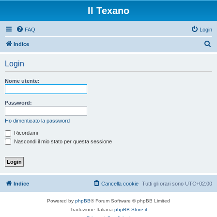
Il Texano
FAQ
Login
C
Indice
e
Login
r
c
Nome utente:
a
Password:
Ho dimenticato la password
Ricordami
Nascondi il mio stato per questa sessione
Indice
Cancella cookie
Tutti gli orari sono
UTC+02:00
Powered by
phpBB
® Forum Software © phpBB Limited
Traduzione Italiana
phpBB-Store.it