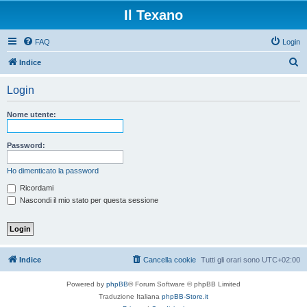
Il Texano
FAQ
Login
C
Indice
e
Login
r
c
Nome utente:
a
Password:
Ho dimenticato la password
Ricordami
Nascondi il mio stato per questa sessione
Indice
Cancella cookie
Tutti gli orari sono
UTC+02:00
Powered by
phpBB
® Forum Software © phpBB Limited
Traduzione Italiana
phpBB-Store.it