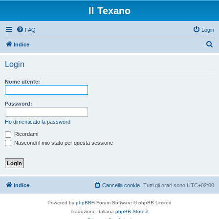
Il Texano
FAQ
Login
C
Indice
e
Login
r
c
Nome utente:
a
Password:
Ho dimenticato la password
Ricordami
Nascondi il mio stato per questa sessione
Indice
Cancella cookie
Tutti gli orari sono
UTC+02:00
Powered by
phpBB
® Forum Software © phpBB Limited
Traduzione Italiana
phpBB-Store.it