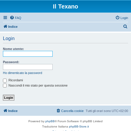
Il Texano
FAQ
Login
C
Indice
e
Login
r
c
Nome utente:
a
Password:
Ho dimenticato la password
Ricordami
Nascondi il mio stato per questa sessione
Indice
Cancella cookie
Tutti gli orari sono
UTC+02:00
Powered by
phpBB
® Forum Software © phpBB Limited
Traduzione Italiana
phpBB-Store.it