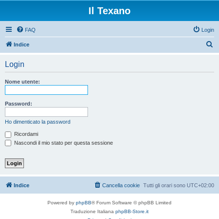
Il Texano
FAQ
Login
C
Indice
e
Login
r
c
Nome utente:
a
Password:
Ho dimenticato la password
Ricordami
Nascondi il mio stato per questa sessione
Indice
Cancella cookie
Tutti gli orari sono
UTC+02:00
Powered by
phpBB
® Forum Software © phpBB Limited
Traduzione Italiana
phpBB-Store.it