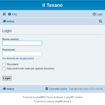
Il Texano
FAQ
Login
C
Indice
e
Login
r
c
Nome utente:
a
Password:
Ho dimenticato la password
Ricordami
Nascondi il mio stato per questa sessione
Indice
Cancella cookie
Tutti gli orari sono
UTC+02:00
Powered by
phpBB
® Forum Software © phpBB Limited
Traduzione Italiana
phpBB-Store.it