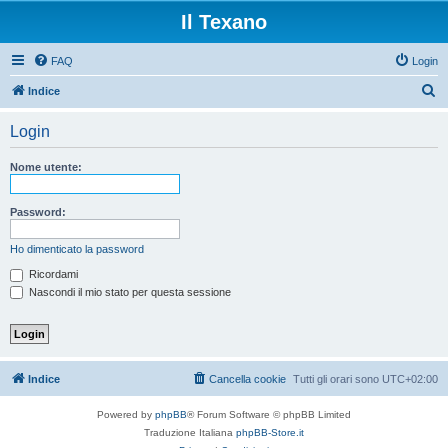
Il Texano
FAQ
Login
C
Indice
e
Login
r
c
Nome utente:
a
Password:
Ho dimenticato la password
Ricordami
Nascondi il mio stato per questa sessione
Indice
Cancella cookie
Tutti gli orari sono
UTC+02:00
Powered by
phpBB
® Forum Software © phpBB Limited
Traduzione Italiana
phpBB-Store.it