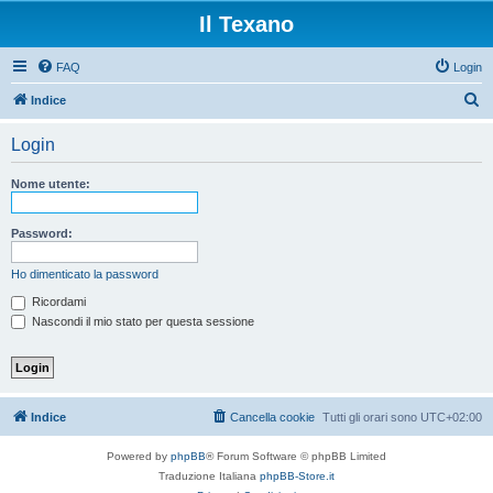
Il Texano
FAQ
Login
C
Indice
e
Login
r
c
Nome utente:
a
Password:
Ho dimenticato la password
Ricordami
Nascondi il mio stato per questa sessione
Indice
Cancella cookie
Tutti gli orari sono
UTC+02:00
Powered by
phpBB
® Forum Software © phpBB Limited
Traduzione Italiana
phpBB-Store.it