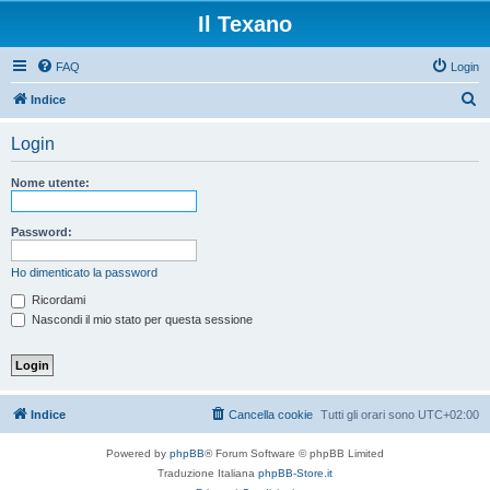
Il Texano
FAQ
Login
C
Indice
e
Login
r
c
Nome utente:
a
Password:
Ho dimenticato la password
Ricordami
Nascondi il mio stato per questa sessione
Indice
Cancella cookie
Tutti gli orari sono
UTC+02:00
Powered by
phpBB
® Forum Software © phpBB Limited
Traduzione Italiana
phpBB-Store.it