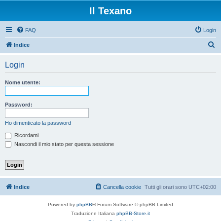
Il Texano
FAQ
Login
C
Indice
e
Login
r
c
Nome utente:
a
Password:
Ho dimenticato la password
Ricordami
Nascondi il mio stato per questa sessione
Indice
Cancella cookie
Tutti gli orari sono
UTC+02:00
Powered by
phpBB
® Forum Software © phpBB Limited
Traduzione Italiana
phpBB-Store.it