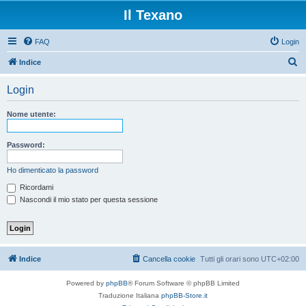
Il Texano
FAQ
Login
C
Indice
e
Login
r
c
Nome utente:
a
Password:
Ho dimenticato la password
Ricordami
Nascondi il mio stato per questa sessione
Indice
Cancella cookie
Tutti gli orari sono
UTC+02:00
Powered by
phpBB
® Forum Software © phpBB Limited
Traduzione Italiana
phpBB-Store.it