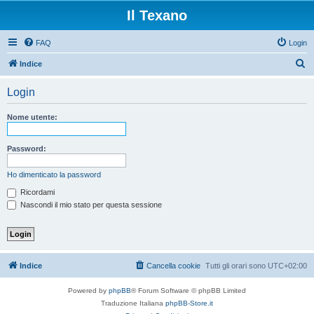
Il Texano
FAQ
Login
C
Indice
e
Login
r
c
Nome utente:
a
Password:
Ho dimenticato la password
Ricordami
Nascondi il mio stato per questa sessione
Indice
Cancella cookie
Tutti gli orari sono
UTC+02:00
Powered by
phpBB
® Forum Software © phpBB Limited
Traduzione Italiana
phpBB-Store.it