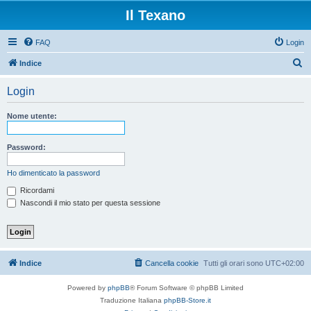
Il Texano
FAQ
Login
C
Indice
e
Login
r
c
Nome utente:
a
Password:
Ho dimenticato la password
Ricordami
Nascondi il mio stato per questa sessione
Indice
Cancella cookie
Tutti gli orari sono
UTC+02:00
Powered by
phpBB
® Forum Software © phpBB Limited
Traduzione Italiana
phpBB-Store.it