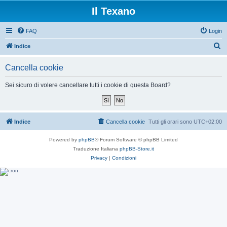
Il Texano
FAQ
Login
C
Indice
e
Cancella cookie
r
c
Sei sicuro di volere cancellare tutti i cookie di questa Board?
a
Indice
Cancella cookie
Tutti gli orari sono
UTC+02:00
Powered by
phpBB
® Forum Software © phpBB Limited
Traduzione Italiana
phpBB-Store.it
Privacy
|
Condizioni