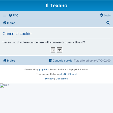
Il Texano
FAQ
Login
C
Indice
e
Cancella cookie
r
c
Sei sicuro di volere cancellare tutti i cookie di questa Board?
a
Indice
Cancella cookie
Tutti gli orari sono
UTC+02:00
Powered by
phpBB
® Forum Software © phpBB Limited
Traduzione Italiana
phpBB-Store.it
Privacy
|
Condizioni