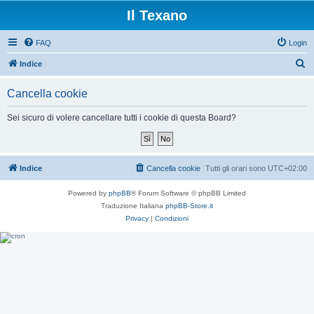
Il Texano
FAQ
Login
C
Indice
e
Cancella cookie
r
c
Sei sicuro di volere cancellare tutti i cookie di questa Board?
a
Indice
Cancella cookie
Tutti gli orari sono
UTC+02:00
Powered by
phpBB
® Forum Software © phpBB Limited
Traduzione Italiana
phpBB-Store.it
Privacy
|
Condizioni