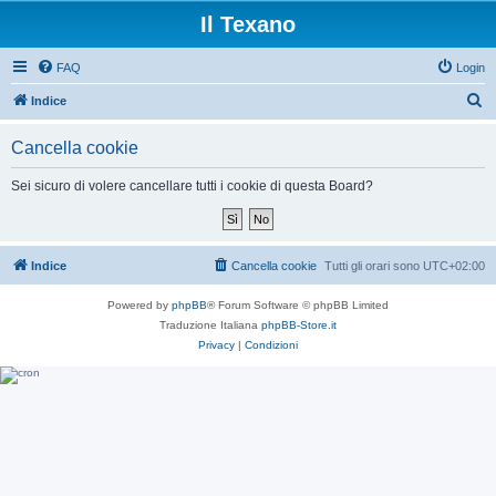
Il Texano
FAQ
Login
C
Indice
e
Cancella cookie
r
c
Sei sicuro di volere cancellare tutti i cookie di questa Board?
a
Indice
Cancella cookie
Tutti gli orari sono
UTC+02:00
Powered by
phpBB
® Forum Software © phpBB Limited
Traduzione Italiana
phpBB-Store.it
Privacy
|
Condizioni