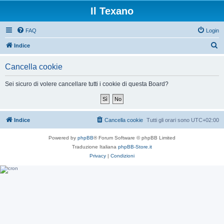
Il Texano
FAQ
Login
C
Indice
e
Cancella cookie
r
c
Sei sicuro di volere cancellare tutti i cookie di questa Board?
a
Indice
Cancella cookie
Tutti gli orari sono
UTC+02:00
Powered by
phpBB
® Forum Software © phpBB Limited
Traduzione Italiana
phpBB-Store.it
Privacy
|
Condizioni