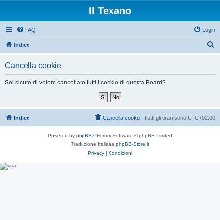
Il Texano
FAQ
Login
C
Indice
e
Cancella cookie
r
c
Sei sicuro di volere cancellare tutti i cookie di questa Board?
a
Indice
Cancella cookie
Tutti gli orari sono
UTC+02:00
Powered by
phpBB
® Forum Software © phpBB Limited
Traduzione Italiana
phpBB-Store.it
Privacy
|
Condizioni