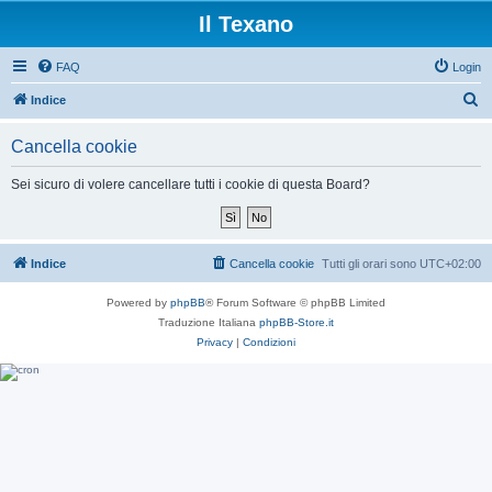
Il Texano
FAQ
Login
C
Indice
e
Cancella cookie
r
c
Sei sicuro di volere cancellare tutti i cookie di questa Board?
a
Indice
Cancella cookie
Tutti gli orari sono
UTC+02:00
Powered by
phpBB
® Forum Software © phpBB Limited
Traduzione Italiana
phpBB-Store.it
Privacy
|
Condizioni