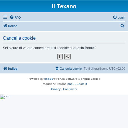
Il Texano
FAQ
Login
C
Indice
e
Cancella cookie
r
c
Sei sicuro di volere cancellare tutti i cookie di questa Board?
a
Indice
Cancella cookie
Tutti gli orari sono
UTC+02:00
Powered by
phpBB
® Forum Software © phpBB Limited
Traduzione Italiana
phpBB-Store.it
Privacy
|
Condizioni