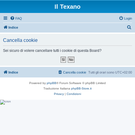
Il Texano
FAQ
Login
C
Indice
e
Cancella cookie
r
c
Sei sicuro di volere cancellare tutti i cookie di questa Board?
a
Indice
Cancella cookie
Tutti gli orari sono
UTC+02:00
Powered by
phpBB
® Forum Software © phpBB Limited
Traduzione Italiana
phpBB-Store.it
Privacy
|
Condizioni