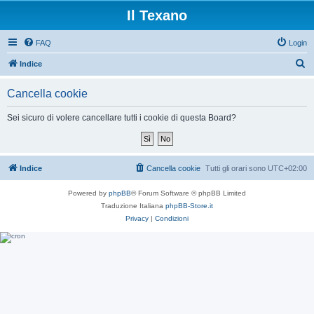
Il Texano
FAQ
Login
C
Indice
e
Cancella cookie
r
c
Sei sicuro di volere cancellare tutti i cookie di questa Board?
a
Indice
Cancella cookie
Tutti gli orari sono
UTC+02:00
Powered by
phpBB
® Forum Software © phpBB Limited
Traduzione Italiana
phpBB-Store.it
Privacy
|
Condizioni