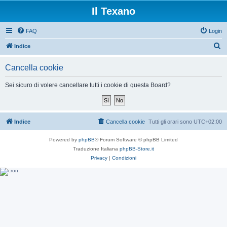
Il Texano
FAQ
Login
C
Indice
e
Cancella cookie
r
c
Sei sicuro di volere cancellare tutti i cookie di questa Board?
a
Indice
Cancella cookie
Tutti gli orari sono
UTC+02:00
Powered by
phpBB
® Forum Software © phpBB Limited
Traduzione Italiana
phpBB-Store.it
Privacy
|
Condizioni