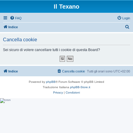
Il Texano
FAQ
Login
C
Indice
e
Cancella cookie
r
c
Sei sicuro di volere cancellare tutti i cookie di questa Board?
a
Indice
Cancella cookie
Tutti gli orari sono
UTC+02:00
Powered by
phpBB
® Forum Software © phpBB Limited
Traduzione Italiana
phpBB-Store.it
Privacy
|
Condizioni