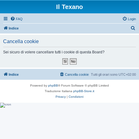
Il Texano
FAQ
Login
C
Indice
e
Cancella cookie
r
c
Sei sicuro di volere cancellare tutti i cookie di questa Board?
a
Indice
Cancella cookie
Tutti gli orari sono
UTC+02:00
Powered by
phpBB
® Forum Software © phpBB Limited
Traduzione Italiana
phpBB-Store.it
Privacy
|
Condizioni