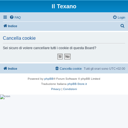
Il Texano
FAQ
Login
C
Indice
e
Cancella cookie
r
c
Sei sicuro di volere cancellare tutti i cookie di questa Board?
a
Indice
Cancella cookie
Tutti gli orari sono
UTC+02:00
Powered by
phpBB
® Forum Software © phpBB Limited
Traduzione Italiana
phpBB-Store.it
Privacy
|
Condizioni