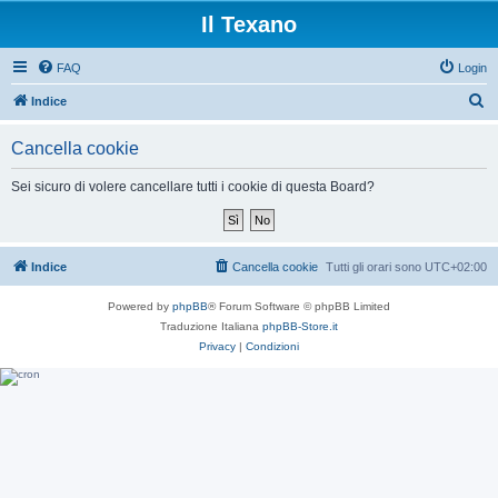
Il Texano
FAQ
Login
C
Indice
e
Cancella cookie
r
c
Sei sicuro di volere cancellare tutti i cookie di questa Board?
a
Indice
Cancella cookie
Tutti gli orari sono
UTC+02:00
Powered by
phpBB
® Forum Software © phpBB Limited
Traduzione Italiana
phpBB-Store.it
Privacy
|
Condizioni