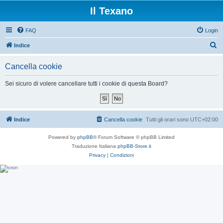
Il Texano
FAQ
Login
C
Indice
e
Cancella cookie
r
c
Sei sicuro di volere cancellare tutti i cookie di questa Board?
a
Indice
Cancella cookie
Tutti gli orari sono
UTC+02:00
Powered by
phpBB
® Forum Software © phpBB Limited
Traduzione Italiana
phpBB-Store.it
Privacy
|
Condizioni