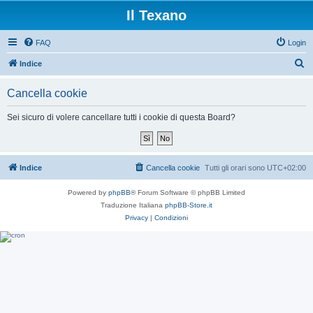
Il Texano
FAQ
Login
C
Indice
e
Cancella cookie
r
c
Sei sicuro di volere cancellare tutti i cookie di questa Board?
a
Indice
Cancella cookie
Tutti gli orari sono
UTC+02:00
Powered by
phpBB
® Forum Software © phpBB Limited
Traduzione Italiana
phpBB-Store.it
Privacy
|
Condizioni