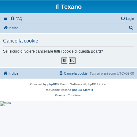
Il Texano
FAQ
Login
C
Indice
e
Cancella cookie
r
c
Sei sicuro di volere cancellare tutti i cookie di questa Board?
a
Indice
Cancella cookie
Tutti gli orari sono
UTC+02:00
Powered by
phpBB
® Forum Software © phpBB Limited
Traduzione Italiana
phpBB-Store.it
Privacy
|
Condizioni