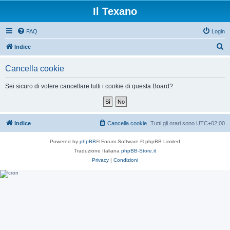
Il Texano
FAQ
Login
C
Indice
e
Cancella cookie
r
c
Sei sicuro di volere cancellare tutti i cookie di questa Board?
a
Indice
Cancella cookie
Tutti gli orari sono
UTC+02:00
Powered by
phpBB
® Forum Software © phpBB Limited
Traduzione Italiana
phpBB-Store.it
Privacy
|
Condizioni