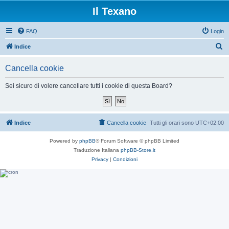
Il Texano
FAQ
Login
C
Indice
e
Cancella cookie
r
c
Sei sicuro di volere cancellare tutti i cookie di questa Board?
a
Indice
Cancella cookie
Tutti gli orari sono
UTC+02:00
Powered by
phpBB
® Forum Software © phpBB Limited
Traduzione Italiana
phpBB-Store.it
Privacy
|
Condizioni