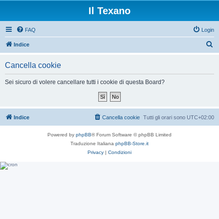
Il Texano
FAQ
Login
C
Indice
e
Cancella cookie
r
c
Sei sicuro di volere cancellare tutti i cookie di questa Board?
a
Indice
Cancella cookie
Tutti gli orari sono
UTC+02:00
Powered by
phpBB
® Forum Software © phpBB Limited
Traduzione Italiana
phpBB-Store.it
Privacy
|
Condizioni