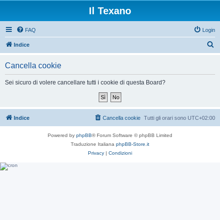
Il Texano
FAQ
Login
C
Indice
e
Cancella cookie
r
c
Sei sicuro di volere cancellare tutti i cookie di questa Board?
a
Indice
Cancella cookie
Tutti gli orari sono
UTC+02:00
Powered by
phpBB
® Forum Software © phpBB Limited
Traduzione Italiana
phpBB-Store.it
Privacy
|
Condizioni