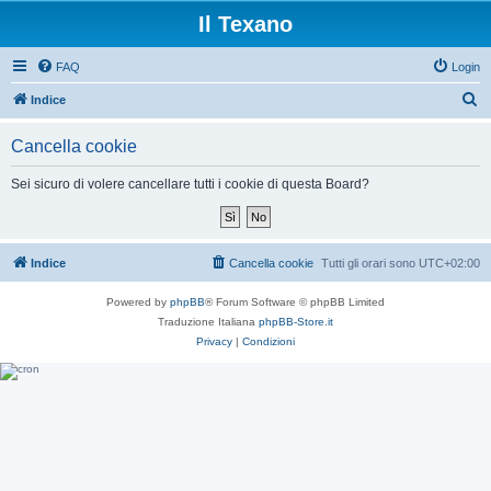
Il Texano
FAQ
Login
C
Indice
e
Cancella cookie
r
c
Sei sicuro di volere cancellare tutti i cookie di questa Board?
a
Indice
Cancella cookie
Tutti gli orari sono
UTC+02:00
Powered by
phpBB
® Forum Software © phpBB Limited
Traduzione Italiana
phpBB-Store.it
Privacy
|
Condizioni