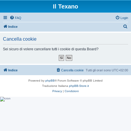
Il Texano
FAQ
Login
C
Indice
e
Cancella cookie
r
c
Sei sicuro di volere cancellare tutti i cookie di questa Board?
a
Indice
Cancella cookie
Tutti gli orari sono
UTC+02:00
Powered by
phpBB
® Forum Software © phpBB Limited
Traduzione Italiana
phpBB-Store.it
Privacy
|
Condizioni