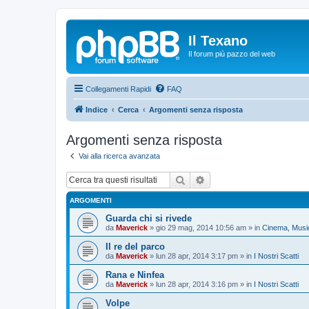
Il Texano
Il forum più pazzo del web
Collegamenti Rapidi
FAQ
Indice
Cerca
Argomenti senza risposta
Argomenti senza risposta
Vai alla ricerca avanzata
Cerca
Ricerca avanzata
ARGOMENTI
Guarda chi si rivede
da
Maverick
»
gio 29 mag, 2014 10:56 am
» in
Cinema, Music
Il re del parco
da
Maverick
»
lun 28 apr, 2014 3:17 pm
» in
I Nostri Scatti
Rana e Ninfea
da
Maverick
»
lun 28 apr, 2014 3:16 pm
» in
I Nostri Scatti
Volpe