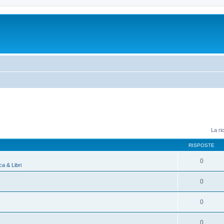
La ri
RISPOSTE
0
a & Libri
0
0
0