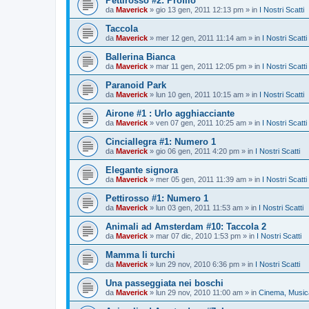
Pettirosso #2: Profilo
da
Maverick
»
gio 13 gen, 2011 12:13 pm
» in
I Nostri Scatti
Taccola
da
Maverick
»
mer 12 gen, 2011 11:14 am
» in
I Nostri Scatti
Ballerina Bianca
da
Maverick
»
mar 11 gen, 2011 12:05 pm
» in
I Nostri Scatti
Paranoid Park
da
Maverick
»
lun 10 gen, 2011 10:15 am
» in
I Nostri Scatti
Airone #1 : Urlo agghiacciante
da
Maverick
»
ven 07 gen, 2011 10:25 am
» in
I Nostri Scatti
Cinciallegra #1: Numero 1
da
Maverick
»
gio 06 gen, 2011 4:20 pm
» in
I Nostri Scatti
Elegante signora
da
Maverick
»
mer 05 gen, 2011 11:39 am
» in
I Nostri Scatti
Pettirosso #1: Numero 1
da
Maverick
»
lun 03 gen, 2011 11:53 am
» in
I Nostri Scatti
Animali ad Amsterdam #10: Taccola 2
da
Maverick
»
mar 07 dic, 2010 1:53 pm
» in
I Nostri Scatti
Mamma li turchi
da
Maverick
»
lun 29 nov, 2010 6:36 pm
» in
I Nostri Scatti
Una passeggiata nei boschi
da
Maverick
»
lun 29 nov, 2010 11:00 am
» in
Cinema, Musica