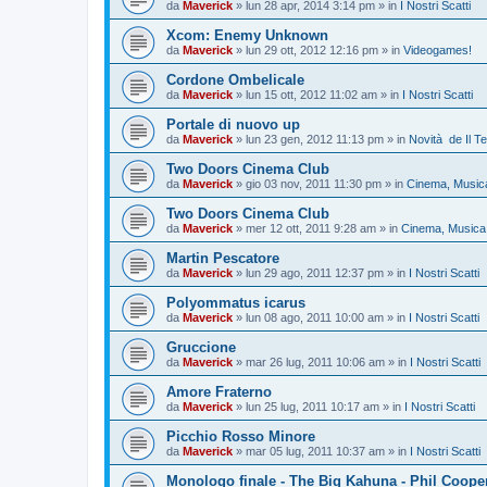
da
Maverick
»
lun 28 apr, 2014 3:14 pm
» in
I Nostri Scatti
Xcom: Enemy Unknown
da
Maverick
»
lun 29 ott, 2012 12:16 pm
» in
Videogames!
Cordone Ombelicale
da
Maverick
»
lun 15 ott, 2012 11:02 am
» in
I Nostri Scatti
Portale di nuovo up
da
Maverick
»
lun 23 gen, 2012 11:13 pm
» in
Novità de Il T
Two Doors Cinema Club
da
Maverick
»
gio 03 nov, 2011 11:30 pm
» in
Cinema, Musica
Two Doors Cinema Club
da
Maverick
»
mer 12 ott, 2011 9:28 am
» in
Cinema, Musica 
Martin Pescatore
da
Maverick
»
lun 29 ago, 2011 12:37 pm
» in
I Nostri Scatti
Polyommatus icarus
da
Maverick
»
lun 08 ago, 2011 10:00 am
» in
I Nostri Scatti
Gruccione
da
Maverick
»
mar 26 lug, 2011 10:06 am
» in
I Nostri Scatti
Amore Fraterno
da
Maverick
»
lun 25 lug, 2011 10:17 am
» in
I Nostri Scatti
Picchio Rosso Minore
da
Maverick
»
mar 05 lug, 2011 10:37 am
» in
I Nostri Scatti
Monologo finale - The Big Kahuna - Phil Coope