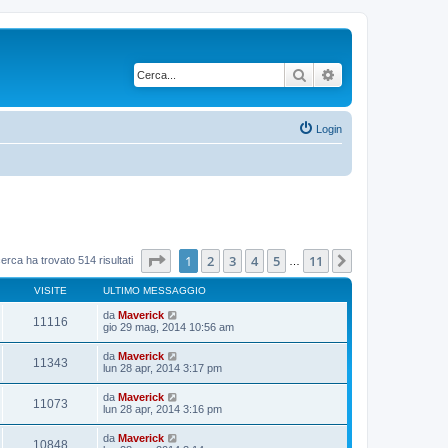
Cerca
Ricerca avanzata
Login
Pagina
1
di
11
1
2
3
4
5
11
Prossimo
cerca ha trovato 514 risultati
…
VISITE
ULTIMO MESSAGGIO
da
Maverick
11116
gio 29 mag, 2014 10:56 am
da
Maverick
11343
lun 28 apr, 2014 3:17 pm
da
Maverick
11073
lun 28 apr, 2014 3:16 pm
da
Maverick
10848