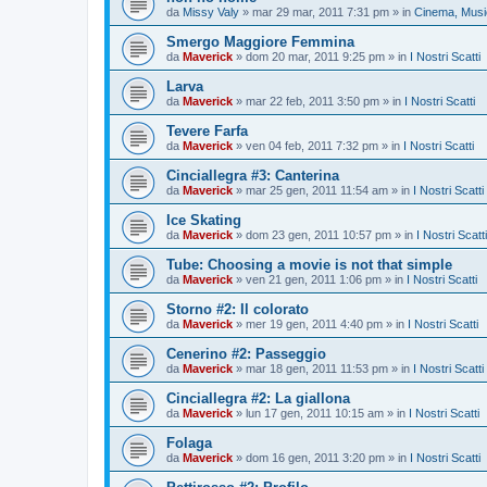
da
Missy Valy
»
mar 29 mar, 2011 7:31 pm
» in
Cinema, Music
Smergo Maggiore Femmina
da
Maverick
»
dom 20 mar, 2011 9:25 pm
» in
I Nostri Scatti
Larva
da
Maverick
»
mar 22 feb, 2011 3:50 pm
» in
I Nostri Scatti
Tevere Farfa
da
Maverick
»
ven 04 feb, 2011 7:32 pm
» in
I Nostri Scatti
Cinciallegra #3: Canterina
da
Maverick
»
mar 25 gen, 2011 11:54 am
» in
I Nostri Scatti
Ice Skating
da
Maverick
»
dom 23 gen, 2011 10:57 pm
» in
I Nostri Scatti
Tube: Choosing a movie is not that simple
da
Maverick
»
ven 21 gen, 2011 1:06 pm
» in
I Nostri Scatti
Storno #2: Il colorato
da
Maverick
»
mer 19 gen, 2011 4:40 pm
» in
I Nostri Scatti
Cenerino #2: Passeggio
da
Maverick
»
mar 18 gen, 2011 11:53 pm
» in
I Nostri Scatti
Cinciallegra #2: La giallona
da
Maverick
»
lun 17 gen, 2011 10:15 am
» in
I Nostri Scatti
Folaga
da
Maverick
»
dom 16 gen, 2011 3:20 pm
» in
I Nostri Scatti