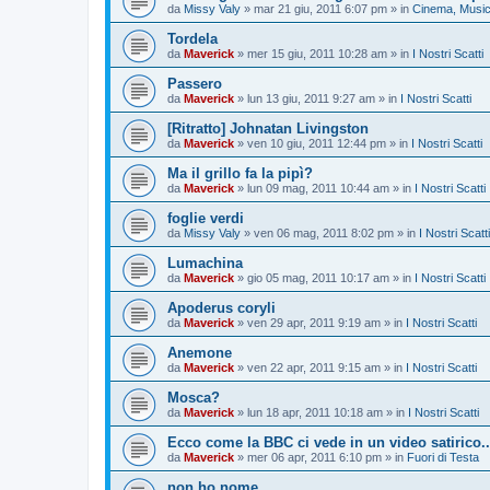
da
Missy Valy
»
mar 21 giu, 2011 6:07 pm
» in
Cinema, Musica
Tordela
da
Maverick
»
mer 15 giu, 2011 10:28 am
» in
I Nostri Scatti
Passero
da
Maverick
»
lun 13 giu, 2011 9:27 am
» in
I Nostri Scatti
[Ritratto] Johnatan Livingston
da
Maverick
»
ven 10 giu, 2011 12:44 pm
» in
I Nostri Scatti
Ma il grillo fa la pipì?
da
Maverick
»
lun 09 mag, 2011 10:44 am
» in
I Nostri Scatti
foglie verdi
da
Missy Valy
»
ven 06 mag, 2011 8:02 pm
» in
I Nostri Scatti
Lumachina
da
Maverick
»
gio 05 mag, 2011 10:17 am
» in
I Nostri Scatti
Apoderus coryli
da
Maverick
»
ven 29 apr, 2011 9:19 am
» in
I Nostri Scatti
Anemone
da
Maverick
»
ven 22 apr, 2011 9:15 am
» in
I Nostri Scatti
Mosca?
da
Maverick
»
lun 18 apr, 2011 10:18 am
» in
I Nostri Scatti
Ecco come la BBC ci vede in un video satirico..
da
Maverick
»
mer 06 apr, 2011 6:10 pm
» in
Fuori di Testa
non ho nome