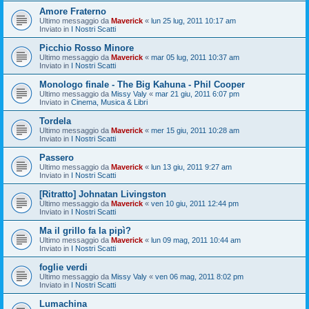
Amore Fraterno
Ultimo messaggio da
Maverick
«
lun 25 lug, 2011 10:17 am
Inviato in
I Nostri Scatti
Picchio Rosso Minore
Ultimo messaggio da
Maverick
«
mar 05 lug, 2011 10:37 am
Inviato in
I Nostri Scatti
Monologo finale - The Big Kahuna - Phil Cooper
Ultimo messaggio da
Missy Valy
«
mar 21 giu, 2011 6:07 pm
Inviato in
Cinema, Musica & Libri
Tordela
Ultimo messaggio da
Maverick
«
mer 15 giu, 2011 10:28 am
Inviato in
I Nostri Scatti
Passero
Ultimo messaggio da
Maverick
«
lun 13 giu, 2011 9:27 am
Inviato in
I Nostri Scatti
[Ritratto] Johnatan Livingston
Ultimo messaggio da
Maverick
«
ven 10 giu, 2011 12:44 pm
Inviato in
I Nostri Scatti
Ma il grillo fa la pipì?
Ultimo messaggio da
Maverick
«
lun 09 mag, 2011 10:44 am
Inviato in
I Nostri Scatti
foglie verdi
Ultimo messaggio da
Missy Valy
«
ven 06 mag, 2011 8:02 pm
Inviato in
I Nostri Scatti
Lumachina