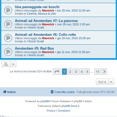
Una passeggiata nei boschi
Ultimo messaggio da
Maverick
«
lun 29 nov, 2010 11:00 am
Inviato in
Cinema, Musica & Libri
Animali ad Amsterdam #7: La panzona
Ultimo messaggio da
Maverick
«
ven 26 nov, 2010 1:05 pm
Inviato in
I Nostri Scatti
Animali ad Amsterdam #6: Collo rotto
Ultimo messaggio da
Maverick
«
gio 18 nov, 2010 10:28 am
Inviato in
I Nostri Scatti
Amsterdam #5: Red Bus
Ultimo messaggio da
Maverick
«
gio 11 nov, 2010 11:06 pm
Inviato in
I Nostri Scatti
Pagina
1
di
11
1
2
3
4
5
11
Pros
La ricerca ha trovato 514 risultati
…
Vai a
Indice
Cancella cookie
Tutti gli orari sono
UTC+02:00
Powered by
phpBB
® Forum Software © phpBB Limited
Traduzione Italiana
phpBB-Store.it
Privacy
|
Condizioni