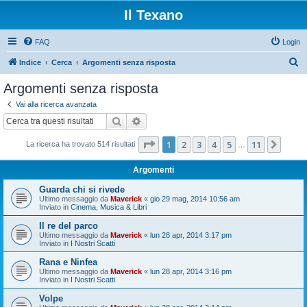
Il Texano
FAQ
Login
C
Indice
Cerca
Argomenti senza risposta
e
Argomenti senza risposta
r
Vai alla ricerca avanzata
c
Cerca
Ricerca avanzata
a
Pagina
1
di
11
1
2
3
4
5
11
Pros
La ricerca ha trovato 514 risultati
…
Argomenti
Guarda chi si rivede
Ultimo messaggio da
Maverick
«
gio 29 mag, 2014 10:56 am
Inviato in
Cinema, Musica & Libri
Il re del parco
Ultimo messaggio da
Maverick
«
lun 28 apr, 2014 3:17 pm
Inviato in
I Nostri Scatti
Rana e Ninfea
Ultimo messaggio da
Maverick
«
lun 28 apr, 2014 3:16 pm
Inviato in
I Nostri Scatti
Volpe