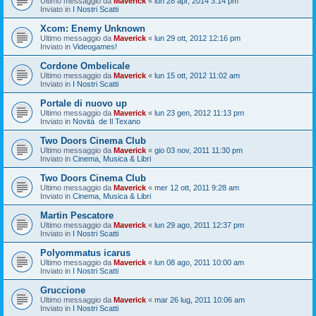
Ultimo messaggio da
Maverick
«
lun 28 apr, 2014 3:14 pm
Inviato in
I Nostri Scatti
Xcom: Enemy Unknown
Ultimo messaggio da
Maverick
«
lun 29 ott, 2012 12:16 pm
Inviato in
Videogames!
Cordone Ombelicale
Ultimo messaggio da
Maverick
«
lun 15 ott, 2012 11:02 am
Inviato in
I Nostri Scatti
Portale di nuovo up
Ultimo messaggio da
Maverick
«
lun 23 gen, 2012 11:13 pm
Inviato in
Novità de Il Texano
Two Doors Cinema Club
Ultimo messaggio da
Maverick
«
gio 03 nov, 2011 11:30 pm
Inviato in
Cinema, Musica & Libri
Two Doors Cinema Club
Ultimo messaggio da
Maverick
«
mer 12 ott, 2011 9:28 am
Inviato in
Cinema, Musica & Libri
Martin Pescatore
Ultimo messaggio da
Maverick
«
lun 29 ago, 2011 12:37 pm
Inviato in
I Nostri Scatti
Polyommatus icarus
Ultimo messaggio da
Maverick
«
lun 08 ago, 2011 10:00 am
Inviato in
I Nostri Scatti
Gruccione
Ultimo messaggio da
Maverick
«
mar 26 lug, 2011 10:06 am
Inviato in
I Nostri Scatti