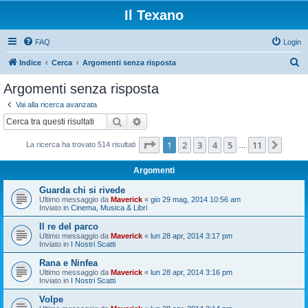
Il Texano
FAQ
Login
C
Indice
Cerca
Argomenti senza risposta
e
Argomenti senza risposta
r
Vai alla ricerca avanzata
c
Cerca
Ricerca avanzata
a
Pagina
1
di
11
1
2
3
4
5
11
Pros
La ricerca ha trovato 514 risultati
…
Argomenti
Guarda chi si rivede
Ultimo messaggio da
Maverick
«
gio 29 mag, 2014 10:56 am
Inviato in
Cinema, Musica & Libri
Il re del parco
Ultimo messaggio da
Maverick
«
lun 28 apr, 2014 3:17 pm
Inviato in
I Nostri Scatti
Rana e Ninfea
Ultimo messaggio da
Maverick
«
lun 28 apr, 2014 3:16 pm
Inviato in
I Nostri Scatti
Volpe