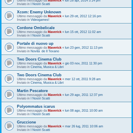
Ultimo messaggio da
Maverick
«
lun 28 apr, 2014 3:14 pm
Inviato in
I Nostri Scatti
Xcom: Enemy Unknown
Ultimo messaggio da
Maverick
«
lun 29 ott, 2012 12:16 pm
Inviato in
Videogames!
Cordone Ombelicale
Ultimo messaggio da
Maverick
«
lun 15 ott, 2012 11:02 am
Inviato in
I Nostri Scatti
Portale di nuovo up
Ultimo messaggio da
Maverick
«
lun 23 gen, 2012 11:13 pm
Inviato in
Novità de Il Texano
Two Doors Cinema Club
Ultimo messaggio da
Maverick
«
gio 03 nov, 2011 11:30 pm
Inviato in
Cinema, Musica & Libri
Two Doors Cinema Club
Ultimo messaggio da
Maverick
«
mer 12 ott, 2011 9:28 am
Inviato in
Cinema, Musica & Libri
Martin Pescatore
Ultimo messaggio da
Maverick
«
lun 29 ago, 2011 12:37 pm
Inviato in
I Nostri Scatti
Polyommatus icarus
Ultimo messaggio da
Maverick
«
lun 08 ago, 2011 10:00 am
Inviato in
I Nostri Scatti
Gruccione
Ultimo messaggio da
Maverick
«
mar 26 lug, 2011 10:06 am
Inviato in
I Nostri Scatti