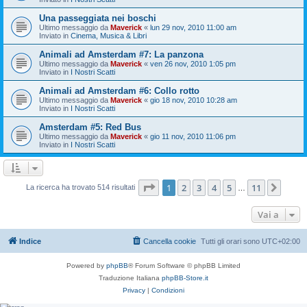
Una passeggiata nei boschi
Ultimo messaggio da
Maverick
«
lun 29 nov, 2010 11:00 am
Inviato in
Cinema, Musica & Libri
Animali ad Amsterdam #7: La panzona
Ultimo messaggio da
Maverick
«
ven 26 nov, 2010 1:05 pm
Inviato in
I Nostri Scatti
Animali ad Amsterdam #6: Collo rotto
Ultimo messaggio da
Maverick
«
gio 18 nov, 2010 10:28 am
Inviato in
I Nostri Scatti
Amsterdam #5: Red Bus
Ultimo messaggio da
Maverick
«
gio 11 nov, 2010 11:06 pm
Inviato in
I Nostri Scatti
Pagina
1
di
11
1
2
3
4
5
11
Pros
La ricerca ha trovato 514 risultati
…
Vai a
Indice
Cancella cookie
Tutti gli orari sono
UTC+02:00
Powered by
phpBB
® Forum Software © phpBB Limited
Traduzione Italiana
phpBB-Store.it
Privacy
|
Condizioni