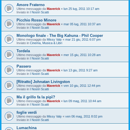
Amore Fraterno
Ultimo messaggio da
Maverick
«
lun 25 lug, 2011 10:17 am
Inviato in
I Nostri Scatti
Picchio Rosso Minore
Ultimo messaggio da
Maverick
«
mar 05 lug, 2011 10:37 am
Inviato in
I Nostri Scatti
Monologo finale - The Big Kahuna - Phil Cooper
Ultimo messaggio da
Missy Valy
«
mar 21 giu, 2011 6:07 pm
Inviato in
Cinema, Musica & Libri
Tordela
Ultimo messaggio da
Maverick
«
mer 15 giu, 2011 10:28 am
Inviato in
I Nostri Scatti
Passero
Ultimo messaggio da
Maverick
«
lun 13 giu, 2011 9:27 am
Inviato in
I Nostri Scatti
[Ritratto] Johnatan Livingston
Ultimo messaggio da
Maverick
«
ven 10 giu, 2011 12:44 pm
Inviato in
I Nostri Scatti
Ma il grillo fa la pipì?
Ultimo messaggio da
Maverick
«
lun 09 mag, 2011 10:44 am
Inviato in
I Nostri Scatti
foglie verdi
Ultimo messaggio da
Missy Valy
«
ven 06 mag, 2011 8:02 pm
Inviato in
I Nostri Scatti
Lumachina