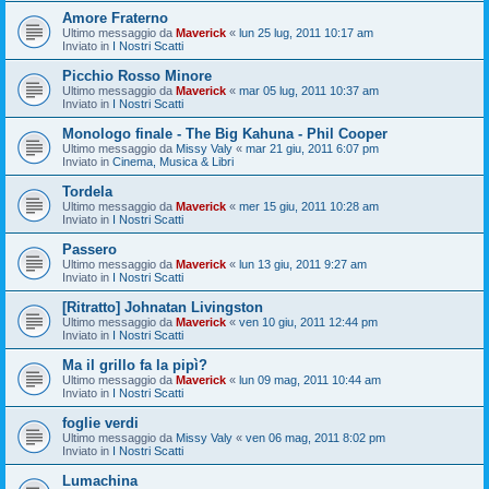
Amore Fraterno
Ultimo messaggio da
Maverick
«
lun 25 lug, 2011 10:17 am
Inviato in
I Nostri Scatti
Picchio Rosso Minore
Ultimo messaggio da
Maverick
«
mar 05 lug, 2011 10:37 am
Inviato in
I Nostri Scatti
Monologo finale - The Big Kahuna - Phil Cooper
Ultimo messaggio da
Missy Valy
«
mar 21 giu, 2011 6:07 pm
Inviato in
Cinema, Musica & Libri
Tordela
Ultimo messaggio da
Maverick
«
mer 15 giu, 2011 10:28 am
Inviato in
I Nostri Scatti
Passero
Ultimo messaggio da
Maverick
«
lun 13 giu, 2011 9:27 am
Inviato in
I Nostri Scatti
[Ritratto] Johnatan Livingston
Ultimo messaggio da
Maverick
«
ven 10 giu, 2011 12:44 pm
Inviato in
I Nostri Scatti
Ma il grillo fa la pipì?
Ultimo messaggio da
Maverick
«
lun 09 mag, 2011 10:44 am
Inviato in
I Nostri Scatti
foglie verdi
Ultimo messaggio da
Missy Valy
«
ven 06 mag, 2011 8:02 pm
Inviato in
I Nostri Scatti
Lumachina