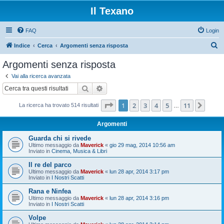
Il Texano
FAQ
Login
C
Indice
Cerca
Argomenti senza risposta
e
Argomenti senza risposta
r
Vai alla ricerca avanzata
c
Cerca
Ricerca avanzata
a
Pagina
1
di
11
1
2
3
4
5
11
Pros
La ricerca ha trovato 514 risultati
…
Argomenti
Guarda chi si rivede
Ultimo messaggio da
Maverick
«
gio 29 mag, 2014 10:56 am
Inviato in
Cinema, Musica & Libri
Il re del parco
Ultimo messaggio da
Maverick
«
lun 28 apr, 2014 3:17 pm
Inviato in
I Nostri Scatti
Rana e Ninfea
Ultimo messaggio da
Maverick
«
lun 28 apr, 2014 3:16 pm
Inviato in
I Nostri Scatti
Volpe