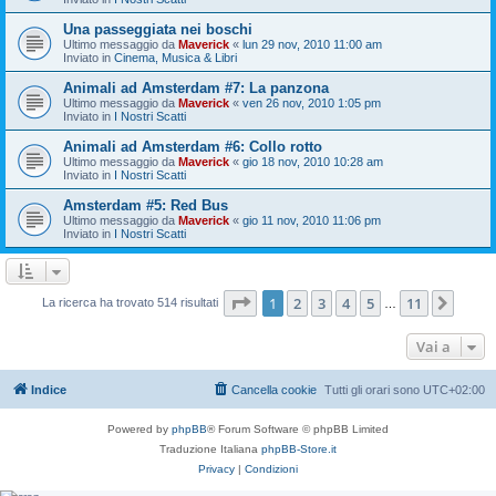
Una passeggiata nei boschi
Ultimo messaggio da
Maverick
«
lun 29 nov, 2010 11:00 am
Inviato in
Cinema, Musica & Libri
Animali ad Amsterdam #7: La panzona
Ultimo messaggio da
Maverick
«
ven 26 nov, 2010 1:05 pm
Inviato in
I Nostri Scatti
Animali ad Amsterdam #6: Collo rotto
Ultimo messaggio da
Maverick
«
gio 18 nov, 2010 10:28 am
Inviato in
I Nostri Scatti
Amsterdam #5: Red Bus
Ultimo messaggio da
Maverick
«
gio 11 nov, 2010 11:06 pm
Inviato in
I Nostri Scatti
Pagina
1
di
11
1
2
3
4
5
11
Pros
La ricerca ha trovato 514 risultati
…
Vai a
Indice
Cancella cookie
Tutti gli orari sono
UTC+02:00
Powered by
phpBB
® Forum Software © phpBB Limited
Traduzione Italiana
phpBB-Store.it
Privacy
|
Condizioni