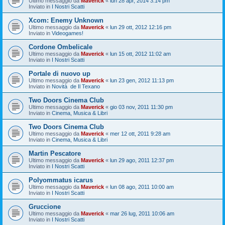
Ultimo messaggio da
Maverick
«
lun 28 apr, 2014 3:14 pm
Inviato in
I Nostri Scatti
Xcom: Enemy Unknown
Ultimo messaggio da
Maverick
«
lun 29 ott, 2012 12:16 pm
Inviato in
Videogames!
Cordone Ombelicale
Ultimo messaggio da
Maverick
«
lun 15 ott, 2012 11:02 am
Inviato in
I Nostri Scatti
Portale di nuovo up
Ultimo messaggio da
Maverick
«
lun 23 gen, 2012 11:13 pm
Inviato in
Novità de Il Texano
Two Doors Cinema Club
Ultimo messaggio da
Maverick
«
gio 03 nov, 2011 11:30 pm
Inviato in
Cinema, Musica & Libri
Two Doors Cinema Club
Ultimo messaggio da
Maverick
«
mer 12 ott, 2011 9:28 am
Inviato in
Cinema, Musica & Libri
Martin Pescatore
Ultimo messaggio da
Maverick
«
lun 29 ago, 2011 12:37 pm
Inviato in
I Nostri Scatti
Polyommatus icarus
Ultimo messaggio da
Maverick
«
lun 08 ago, 2011 10:00 am
Inviato in
I Nostri Scatti
Gruccione
Ultimo messaggio da
Maverick
«
mar 26 lug, 2011 10:06 am
Inviato in
I Nostri Scatti