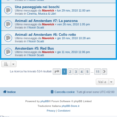
Una passeggiata nei boschi
Ultimo messaggio da
Maverick
«
lun 29 nov, 2010 11:00 am
Inviato in
Cinema, Musica & Libri
Animali ad Amsterdam #7: La panzona
Ultimo messaggio da
Maverick
«
ven 26 nov, 2010 1:05 pm
Inviato in
I Nostri Scatti
Animali ad Amsterdam #6: Collo rotto
Ultimo messaggio da
Maverick
«
gio 18 nov, 2010 10:28 am
Inviato in
I Nostri Scatti
Amsterdam #5: Red Bus
Ultimo messaggio da
Maverick
«
gio 11 nov, 2010 11:06 pm
Inviato in
I Nostri Scatti
Pagina
1
di
11
1
2
3
4
5
11
Pros
La ricerca ha trovato 514 risultati
…
Vai a
Indice
Cancella cookie
Tutti gli orari sono
UTC+02:00
Powered by
phpBB
® Forum Software © phpBB Limited
Traduzione Italiana
phpBB-Store.it
Privacy
|
Condizioni