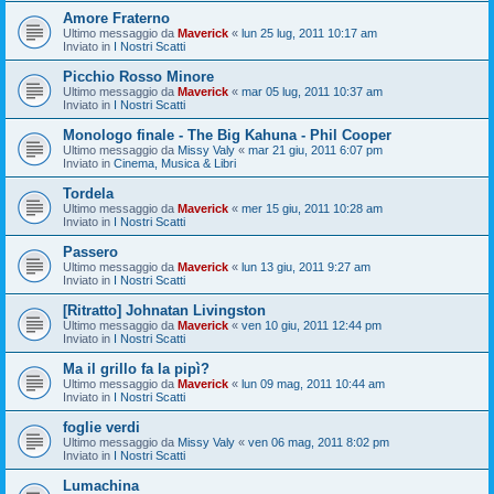
Amore Fraterno
Ultimo messaggio da
Maverick
«
lun 25 lug, 2011 10:17 am
Inviato in
I Nostri Scatti
Picchio Rosso Minore
Ultimo messaggio da
Maverick
«
mar 05 lug, 2011 10:37 am
Inviato in
I Nostri Scatti
Monologo finale - The Big Kahuna - Phil Cooper
Ultimo messaggio da
Missy Valy
«
mar 21 giu, 2011 6:07 pm
Inviato in
Cinema, Musica & Libri
Tordela
Ultimo messaggio da
Maverick
«
mer 15 giu, 2011 10:28 am
Inviato in
I Nostri Scatti
Passero
Ultimo messaggio da
Maverick
«
lun 13 giu, 2011 9:27 am
Inviato in
I Nostri Scatti
[Ritratto] Johnatan Livingston
Ultimo messaggio da
Maverick
«
ven 10 giu, 2011 12:44 pm
Inviato in
I Nostri Scatti
Ma il grillo fa la pipì?
Ultimo messaggio da
Maverick
«
lun 09 mag, 2011 10:44 am
Inviato in
I Nostri Scatti
foglie verdi
Ultimo messaggio da
Missy Valy
«
ven 06 mag, 2011 8:02 pm
Inviato in
I Nostri Scatti
Lumachina