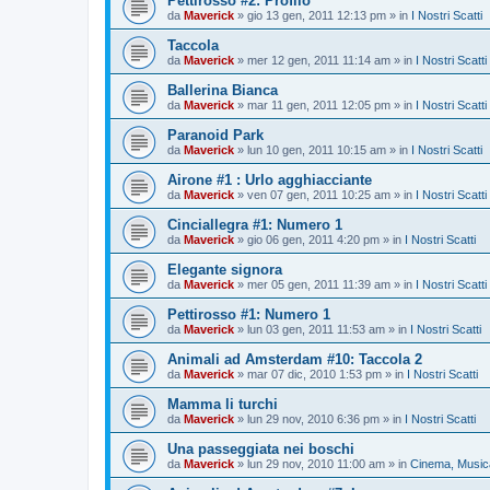
Pettirosso #2: Profilo
da
Maverick
»
gio 13 gen, 2011 12:13 pm
» in
I Nostri Scatti
Taccola
da
Maverick
»
mer 12 gen, 2011 11:14 am
» in
I Nostri Scatti
Ballerina Bianca
da
Maverick
»
mar 11 gen, 2011 12:05 pm
» in
I Nostri Scatti
Paranoid Park
da
Maverick
»
lun 10 gen, 2011 10:15 am
» in
I Nostri Scatti
Airone #1 : Urlo agghiacciante
da
Maverick
»
ven 07 gen, 2011 10:25 am
» in
I Nostri Scatti
Cinciallegra #1: Numero 1
da
Maverick
»
gio 06 gen, 2011 4:20 pm
» in
I Nostri Scatti
Elegante signora
da
Maverick
»
mer 05 gen, 2011 11:39 am
» in
I Nostri Scatti
Pettirosso #1: Numero 1
da
Maverick
»
lun 03 gen, 2011 11:53 am
» in
I Nostri Scatti
Animali ad Amsterdam #10: Taccola 2
da
Maverick
»
mar 07 dic, 2010 1:53 pm
» in
I Nostri Scatti
Mamma li turchi
da
Maverick
»
lun 29 nov, 2010 6:36 pm
» in
I Nostri Scatti
Una passeggiata nei boschi
da
Maverick
»
lun 29 nov, 2010 11:00 am
» in
Cinema, Musica