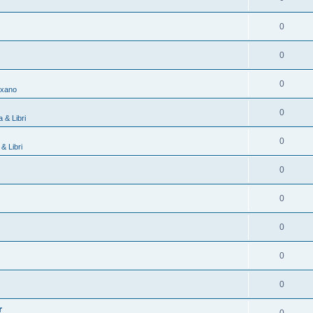
0
0
0
exano
0
 & Libri
0
& Libri
0
0
0
0
0
r