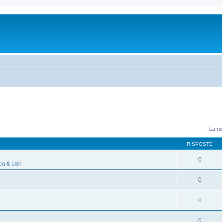
La ri
RISPOSTE
0
a & Libri
0
0
0