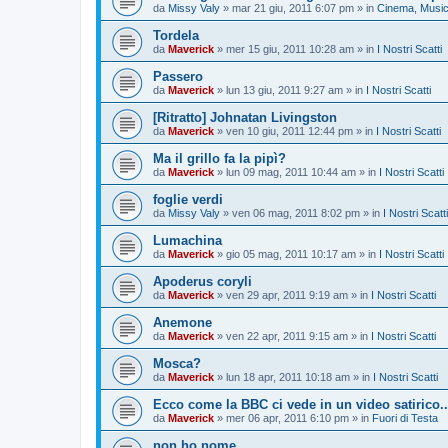
da
Missy Valy
»
mar 21 giu, 2011 6:07 pm
» in
Cinema, Musica
Tordela
da
Maverick
»
mer 15 giu, 2011 10:28 am
» in
I Nostri Scatti
Passero
da
Maverick
»
lun 13 giu, 2011 9:27 am
» in
I Nostri Scatti
[Ritratto] Johnatan Livingston
da
Maverick
»
ven 10 giu, 2011 12:44 pm
» in
I Nostri Scatti
Ma il grillo fa la pipì?
da
Maverick
»
lun 09 mag, 2011 10:44 am
» in
I Nostri Scatti
foglie verdi
da
Missy Valy
»
ven 06 mag, 2011 8:02 pm
» in
I Nostri Scatti
Lumachina
da
Maverick
»
gio 05 mag, 2011 10:17 am
» in
I Nostri Scatti
Apoderus coryli
da
Maverick
»
ven 29 apr, 2011 9:19 am
» in
I Nostri Scatti
Anemone
da
Maverick
»
ven 22 apr, 2011 9:15 am
» in
I Nostri Scatti
Mosca?
da
Maverick
»
lun 18 apr, 2011 10:18 am
» in
I Nostri Scatti
Ecco come la BBC ci vede in un video satirico..
da
Maverick
»
mer 06 apr, 2011 6:10 pm
» in
Fuori di Testa
non ho nome