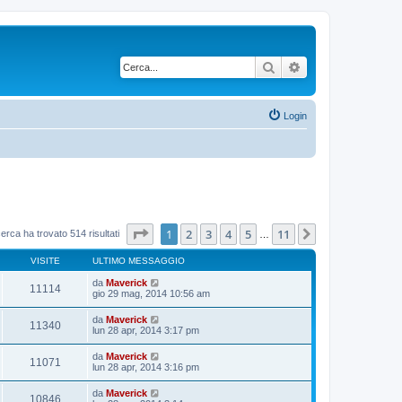
Cerca
Ricerca avanzata
Login
Pagina
1
di
11
1
2
3
4
5
11
Prossimo
cerca ha trovato 514 risultati
…
VISITE
ULTIMO MESSAGGIO
da
Maverick
11114
gio 29 mag, 2014 10:56 am
da
Maverick
11340
lun 28 apr, 2014 3:17 pm
da
Maverick
11071
lun 28 apr, 2014 3:16 pm
da
Maverick
10846