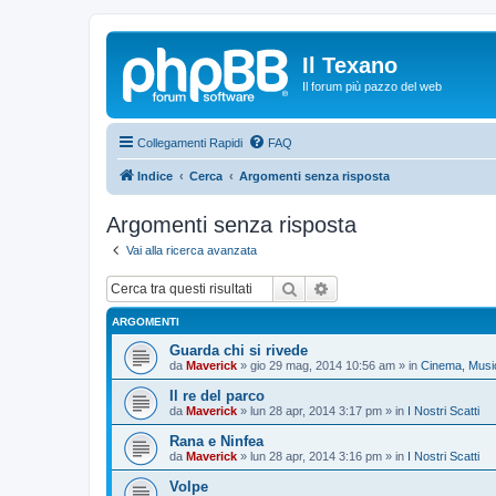
Il Texano
Il forum più pazzo del web
Collegamenti Rapidi
FAQ
Indice
Cerca
Argomenti senza risposta
Argomenti senza risposta
Vai alla ricerca avanzata
Cerca
Ricerca avanzata
ARGOMENTI
Guarda chi si rivede
da
Maverick
»
gio 29 mag, 2014 10:56 am
» in
Cinema, Music
Il re del parco
da
Maverick
»
lun 28 apr, 2014 3:17 pm
» in
I Nostri Scatti
Rana e Ninfea
da
Maverick
»
lun 28 apr, 2014 3:16 pm
» in
I Nostri Scatti
Volpe