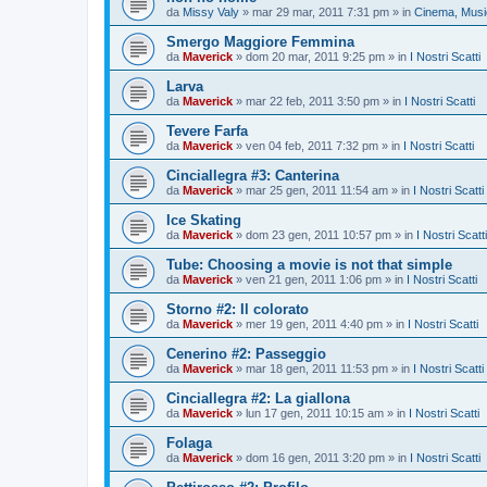
da
Missy Valy
»
mar 29 mar, 2011 7:31 pm
» in
Cinema, Music
Smergo Maggiore Femmina
da
Maverick
»
dom 20 mar, 2011 9:25 pm
» in
I Nostri Scatti
Larva
da
Maverick
»
mar 22 feb, 2011 3:50 pm
» in
I Nostri Scatti
Tevere Farfa
da
Maverick
»
ven 04 feb, 2011 7:32 pm
» in
I Nostri Scatti
Cinciallegra #3: Canterina
da
Maverick
»
mar 25 gen, 2011 11:54 am
» in
I Nostri Scatti
Ice Skating
da
Maverick
»
dom 23 gen, 2011 10:57 pm
» in
I Nostri Scatti
Tube: Choosing a movie is not that simple
da
Maverick
»
ven 21 gen, 2011 1:06 pm
» in
I Nostri Scatti
Storno #2: Il colorato
da
Maverick
»
mer 19 gen, 2011 4:40 pm
» in
I Nostri Scatti
Cenerino #2: Passeggio
da
Maverick
»
mar 18 gen, 2011 11:53 pm
» in
I Nostri Scatti
Cinciallegra #2: La giallona
da
Maverick
»
lun 17 gen, 2011 10:15 am
» in
I Nostri Scatti
Folaga
da
Maverick
»
dom 16 gen, 2011 3:20 pm
» in
I Nostri Scatti