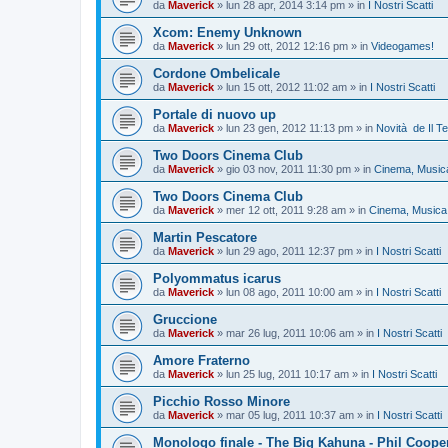
da
Maverick
»
lun 28 apr, 2014 3:14 pm
» in
I Nostri Scatti
Xcom: Enemy Unknown
da
Maverick
»
lun 29 ott, 2012 12:16 pm
» in
Videogames!
Cordone Ombelicale
da
Maverick
»
lun 15 ott, 2012 11:02 am
» in
I Nostri Scatti
Portale di nuovo up
da
Maverick
»
lun 23 gen, 2012 11:13 pm
» in
Novità de Il T
Two Doors Cinema Club
da
Maverick
»
gio 03 nov, 2011 11:30 pm
» in
Cinema, Musica
Two Doors Cinema Club
da
Maverick
»
mer 12 ott, 2011 9:28 am
» in
Cinema, Musica 
Martin Pescatore
da
Maverick
»
lun 29 ago, 2011 12:37 pm
» in
I Nostri Scatti
Polyommatus icarus
da
Maverick
»
lun 08 ago, 2011 10:00 am
» in
I Nostri Scatti
Gruccione
da
Maverick
»
mar 26 lug, 2011 10:06 am
» in
I Nostri Scatti
Amore Fraterno
da
Maverick
»
lun 25 lug, 2011 10:17 am
» in
I Nostri Scatti
Picchio Rosso Minore
da
Maverick
»
mar 05 lug, 2011 10:37 am
» in
I Nostri Scatti
Monologo finale - The Big Kahuna - Phil Coope