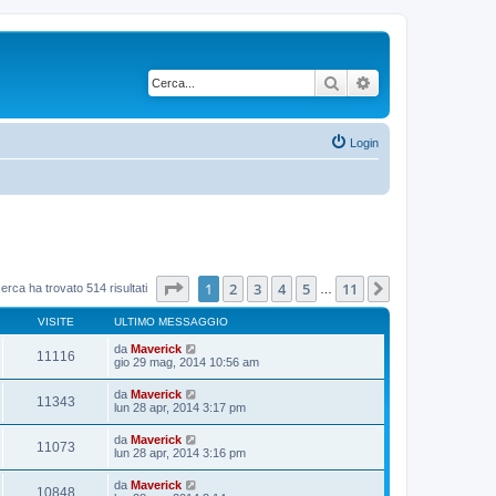
Cerca
Ricerca avanzata
Login
Pagina
1
di
11
1
2
3
4
5
11
Prossimo
cerca ha trovato 514 risultati
…
VISITE
ULTIMO MESSAGGIO
da
Maverick
11116
gio 29 mag, 2014 10:56 am
da
Maverick
11343
lun 28 apr, 2014 3:17 pm
da
Maverick
11073
lun 28 apr, 2014 3:16 pm
da
Maverick
10848