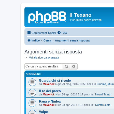
Il Texano
Il forum più pazzo del web
Collegamenti Rapidi
FAQ
Indice
Cerca
Argomenti senza risposta
Argomenti senza risposta
Vai alla ricerca avanzata
Cerca
Ricerca avanzata
ARGOMENTI
Guarda chi si rivede
da
Maverick
»
gio 29 mag, 2014 10:56 am
» in
Cinema, Music
Il re del parco
da
Maverick
»
lun 28 apr, 2014 3:17 pm
» in
I Nostri Scatti
Rana e Ninfea
da
Maverick
»
lun 28 apr, 2014 3:16 pm
» in
I Nostri Scatti
Volpe