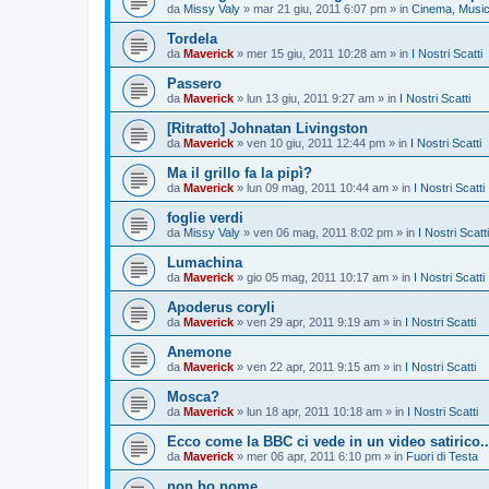
da
Missy Valy
»
mar 21 giu, 2011 6:07 pm
» in
Cinema, Musica
Tordela
da
Maverick
»
mer 15 giu, 2011 10:28 am
» in
I Nostri Scatti
Passero
da
Maverick
»
lun 13 giu, 2011 9:27 am
» in
I Nostri Scatti
[Ritratto] Johnatan Livingston
da
Maverick
»
ven 10 giu, 2011 12:44 pm
» in
I Nostri Scatti
Ma il grillo fa la pipì?
da
Maverick
»
lun 09 mag, 2011 10:44 am
» in
I Nostri Scatti
foglie verdi
da
Missy Valy
»
ven 06 mag, 2011 8:02 pm
» in
I Nostri Scatti
Lumachina
da
Maverick
»
gio 05 mag, 2011 10:17 am
» in
I Nostri Scatti
Apoderus coryli
da
Maverick
»
ven 29 apr, 2011 9:19 am
» in
I Nostri Scatti
Anemone
da
Maverick
»
ven 22 apr, 2011 9:15 am
» in
I Nostri Scatti
Mosca?
da
Maverick
»
lun 18 apr, 2011 10:18 am
» in
I Nostri Scatti
Ecco come la BBC ci vede in un video satirico..
da
Maverick
»
mer 06 apr, 2011 6:10 pm
» in
Fuori di Testa
non ho nome