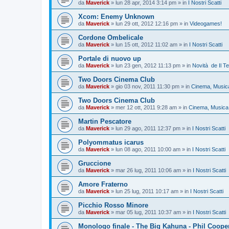
da
Maverick
»
lun 28 apr, 2014 3:14 pm
» in
I Nostri Scatti
Xcom: Enemy Unknown
da
Maverick
»
lun 29 ott, 2012 12:16 pm
» in
Videogames!
Cordone Ombelicale
da
Maverick
»
lun 15 ott, 2012 11:02 am
» in
I Nostri Scatti
Portale di nuovo up
da
Maverick
»
lun 23 gen, 2012 11:13 pm
» in
Novità de Il T
Two Doors Cinema Club
da
Maverick
»
gio 03 nov, 2011 11:30 pm
» in
Cinema, Musica
Two Doors Cinema Club
da
Maverick
»
mer 12 ott, 2011 9:28 am
» in
Cinema, Musica 
Martin Pescatore
da
Maverick
»
lun 29 ago, 2011 12:37 pm
» in
I Nostri Scatti
Polyommatus icarus
da
Maverick
»
lun 08 ago, 2011 10:00 am
» in
I Nostri Scatti
Gruccione
da
Maverick
»
mar 26 lug, 2011 10:06 am
» in
I Nostri Scatti
Amore Fraterno
da
Maverick
»
lun 25 lug, 2011 10:17 am
» in
I Nostri Scatti
Picchio Rosso Minore
da
Maverick
»
mar 05 lug, 2011 10:37 am
» in
I Nostri Scatti
Monologo finale - The Big Kahuna - Phil Coope