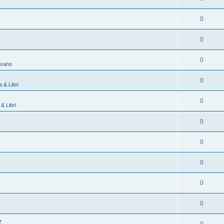
0
0
0
exano
0
 & Libri
0
& Libri
0
0
0
0
0
r