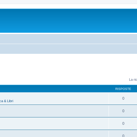
La ri
RISPOSTE
0
a & Libri
0
0
0