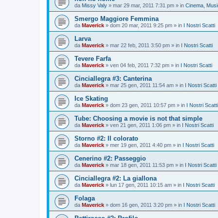
da
Missy Valy
»
mar 29 mar, 2011 7:31 pm
» in
Cinema, Music
Smergo Maggiore Femmina
da
Maverick
»
dom 20 mar, 2011 9:25 pm
» in
I Nostri Scatti
Larva
da
Maverick
»
mar 22 feb, 2011 3:50 pm
» in
I Nostri Scatti
Tevere Farfa
da
Maverick
»
ven 04 feb, 2011 7:32 pm
» in
I Nostri Scatti
Cinciallegra #3: Canterina
da
Maverick
»
mar 25 gen, 2011 11:54 am
» in
I Nostri Scatti
Ice Skating
da
Maverick
»
dom 23 gen, 2011 10:57 pm
» in
I Nostri Scatti
Tube: Choosing a movie is not that simple
da
Maverick
»
ven 21 gen, 2011 1:06 pm
» in
I Nostri Scatti
Storno #2: Il colorato
da
Maverick
»
mer 19 gen, 2011 4:40 pm
» in
I Nostri Scatti
Cenerino #2: Passeggio
da
Maverick
»
mar 18 gen, 2011 11:53 pm
» in
I Nostri Scatti
Cinciallegra #2: La giallona
da
Maverick
»
lun 17 gen, 2011 10:15 am
» in
I Nostri Scatti
Folaga
da
Maverick
»
dom 16 gen, 2011 3:20 pm
» in
I Nostri Scatti