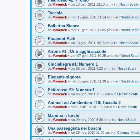
Pettirosso #2: Profilo
da
Maverick
»
gio 13 gen, 2011 12:13 pm
» in
I Nostri Scatti
Taccola
da
Maverick
»
mer 12 gen, 2011 11:14 am
» in
I Nostri Scatti
Ballerina Bianca
da
Maverick
»
mar 11 gen, 2011 12:05 pm
» in
I Nostri Scatti
Paranoid Park
da
Maverick
»
lun 10 gen, 2011 10:15 am
» in
I Nostri Scatti
Airone #1 : Urlo agghiacciante
da
Maverick
»
ven 07 gen, 2011 10:25 am
» in
I Nostri Scatti
Cinciallegra #1: Numero 1
da
Maverick
»
gio 06 gen, 2011 4:20 pm
» in
I Nostri Scatti
Elegante signora
da
Maverick
»
mer 05 gen, 2011 11:39 am
» in
I Nostri Scatti
Pettirosso #1: Numero 1
da
Maverick
»
lun 03 gen, 2011 11:53 am
» in
I Nostri Scatti
Animali ad Amsterdam #10: Taccola 2
da
Maverick
»
mar 07 dic, 2010 1:53 pm
» in
I Nostri Scatti
Mamma li turchi
da
Maverick
»
lun 29 nov, 2010 6:36 pm
» in
I Nostri Scatti
Una passeggiata nei boschi
da
Maverick
»
lun 29 nov, 2010 11:00 am
» in
Cinema, Musica