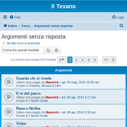
Il Texano
FAQ
Login
C
Indice
Cerca
Argomenti senza risposta
e
Argomenti senza risposta
r
Vai alla ricerca avanzata
c
Cerca
Ricerca avanzata
a
Pagina
1
di
11
1
2
3
4
5
11
Pros
La ricerca ha trovato 514 risultati
…
Argomenti
Guarda chi si rivede
Ultimo messaggio da
Maverick
«
gio 29 mag, 2014 10:56 am
Inviato in
Cinema, Musica & Libri
Il re del parco
Ultimo messaggio da
Maverick
«
lun 28 apr, 2014 3:17 pm
Inviato in
I Nostri Scatti
Rana e Ninfea
Ultimo messaggio da
Maverick
«
lun 28 apr, 2014 3:16 pm
Inviato in
I Nostri Scatti
Volpe