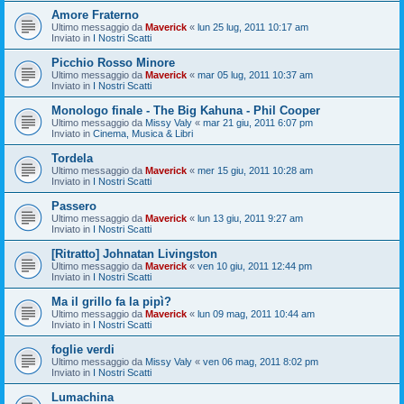
Amore Fraterno
Ultimo messaggio da
Maverick
«
lun 25 lug, 2011 10:17 am
Inviato in
I Nostri Scatti
Picchio Rosso Minore
Ultimo messaggio da
Maverick
«
mar 05 lug, 2011 10:37 am
Inviato in
I Nostri Scatti
Monologo finale - The Big Kahuna - Phil Cooper
Ultimo messaggio da
Missy Valy
«
mar 21 giu, 2011 6:07 pm
Inviato in
Cinema, Musica & Libri
Tordela
Ultimo messaggio da
Maverick
«
mer 15 giu, 2011 10:28 am
Inviato in
I Nostri Scatti
Passero
Ultimo messaggio da
Maverick
«
lun 13 giu, 2011 9:27 am
Inviato in
I Nostri Scatti
[Ritratto] Johnatan Livingston
Ultimo messaggio da
Maverick
«
ven 10 giu, 2011 12:44 pm
Inviato in
I Nostri Scatti
Ma il grillo fa la pipì?
Ultimo messaggio da
Maverick
«
lun 09 mag, 2011 10:44 am
Inviato in
I Nostri Scatti
foglie verdi
Ultimo messaggio da
Missy Valy
«
ven 06 mag, 2011 8:02 pm
Inviato in
I Nostri Scatti
Lumachina