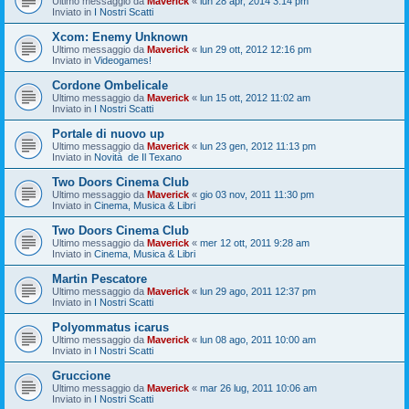
Ultimo messaggio da
Maverick
«
lun 28 apr, 2014 3:14 pm
Inviato in
I Nostri Scatti
Xcom: Enemy Unknown
Ultimo messaggio da
Maverick
«
lun 29 ott, 2012 12:16 pm
Inviato in
Videogames!
Cordone Ombelicale
Ultimo messaggio da
Maverick
«
lun 15 ott, 2012 11:02 am
Inviato in
I Nostri Scatti
Portale di nuovo up
Ultimo messaggio da
Maverick
«
lun 23 gen, 2012 11:13 pm
Inviato in
Novità de Il Texano
Two Doors Cinema Club
Ultimo messaggio da
Maverick
«
gio 03 nov, 2011 11:30 pm
Inviato in
Cinema, Musica & Libri
Two Doors Cinema Club
Ultimo messaggio da
Maverick
«
mer 12 ott, 2011 9:28 am
Inviato in
Cinema, Musica & Libri
Martin Pescatore
Ultimo messaggio da
Maverick
«
lun 29 ago, 2011 12:37 pm
Inviato in
I Nostri Scatti
Polyommatus icarus
Ultimo messaggio da
Maverick
«
lun 08 ago, 2011 10:00 am
Inviato in
I Nostri Scatti
Gruccione
Ultimo messaggio da
Maverick
«
mar 26 lug, 2011 10:06 am
Inviato in
I Nostri Scatti