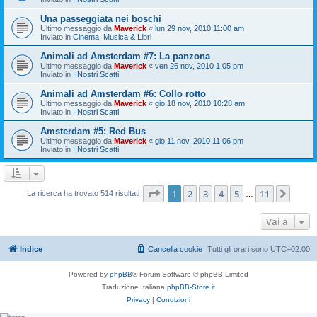
Una passeggiata nei boschi
Ultimo messaggio da
Maverick
«
lun 29 nov, 2010 11:00 am
Inviato in
Cinema, Musica & Libri
Animali ad Amsterdam #7: La panzona
Ultimo messaggio da
Maverick
«
ven 26 nov, 2010 1:05 pm
Inviato in
I Nostri Scatti
Animali ad Amsterdam #6: Collo rotto
Ultimo messaggio da
Maverick
«
gio 18 nov, 2010 10:28 am
Inviato in
I Nostri Scatti
Amsterdam #5: Red Bus
Ultimo messaggio da
Maverick
«
gio 11 nov, 2010 11:06 pm
Inviato in
I Nostri Scatti
Pagina
1
di
11
1
2
3
4
5
11
Pros
La ricerca ha trovato 514 risultati
…
Vai a
Indice
Cancella cookie
Tutti gli orari sono
UTC+02:00
Powered by
phpBB
® Forum Software © phpBB Limited
Traduzione Italiana
phpBB-Store.it
Privacy
|
Condizioni