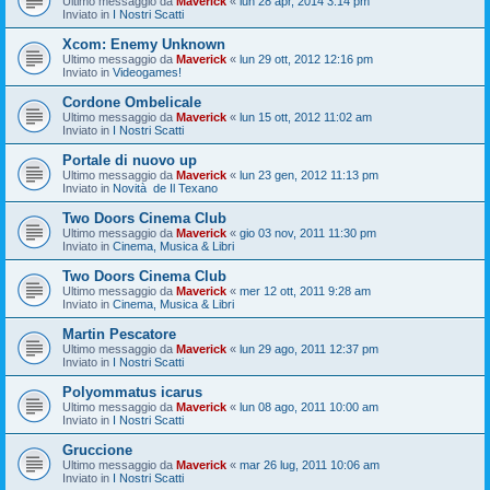
Ultimo messaggio da
Maverick
«
lun 28 apr, 2014 3:14 pm
Inviato in
I Nostri Scatti
Xcom: Enemy Unknown
Ultimo messaggio da
Maverick
«
lun 29 ott, 2012 12:16 pm
Inviato in
Videogames!
Cordone Ombelicale
Ultimo messaggio da
Maverick
«
lun 15 ott, 2012 11:02 am
Inviato in
I Nostri Scatti
Portale di nuovo up
Ultimo messaggio da
Maverick
«
lun 23 gen, 2012 11:13 pm
Inviato in
Novità de Il Texano
Two Doors Cinema Club
Ultimo messaggio da
Maverick
«
gio 03 nov, 2011 11:30 pm
Inviato in
Cinema, Musica & Libri
Two Doors Cinema Club
Ultimo messaggio da
Maverick
«
mer 12 ott, 2011 9:28 am
Inviato in
Cinema, Musica & Libri
Martin Pescatore
Ultimo messaggio da
Maverick
«
lun 29 ago, 2011 12:37 pm
Inviato in
I Nostri Scatti
Polyommatus icarus
Ultimo messaggio da
Maverick
«
lun 08 ago, 2011 10:00 am
Inviato in
I Nostri Scatti
Gruccione
Ultimo messaggio da
Maverick
«
mar 26 lug, 2011 10:06 am
Inviato in
I Nostri Scatti