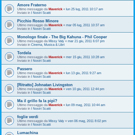
Amore Fraterno
Ultimo messaggio da
Maverick
«
lun 25 lug, 2011 10:17 am
Inviato in
I Nostri Scatti
Picchio Rosso Minore
Ultimo messaggio da
Maverick
«
mar 05 lug, 2011 10:37 am
Inviato in
I Nostri Scatti
Monologo finale - The Big Kahuna - Phil Cooper
Ultimo messaggio da
Missy Valy
«
mar 21 giu, 2011 6:07 pm
Inviato in
Cinema, Musica & Libri
Tordela
Ultimo messaggio da
Maverick
«
mer 15 giu, 2011 10:28 am
Inviato in
I Nostri Scatti
Passero
Ultimo messaggio da
Maverick
«
lun 13 giu, 2011 9:27 am
Inviato in
I Nostri Scatti
[Ritratto] Johnatan Livingston
Ultimo messaggio da
Maverick
«
ven 10 giu, 2011 12:44 pm
Inviato in
I Nostri Scatti
Ma il grillo fa la pipì?
Ultimo messaggio da
Maverick
«
lun 09 mag, 2011 10:44 am
Inviato in
I Nostri Scatti
foglie verdi
Ultimo messaggio da
Missy Valy
«
ven 06 mag, 2011 8:02 pm
Inviato in
I Nostri Scatti
Lumachina