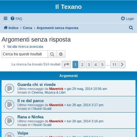
Il Texano
FAQ
Login
C
Indice
Cerca
Argomenti senza risposta
e
Argomenti senza risposta
r
Vai alla ricerca avanzata
c
Cerca
Ricerca avanzata
a
Pagina
1
di
11
1
2
3
4
5
11
Pros
La ricerca ha trovato 514 risultati
…
Argomenti
Guarda chi si rivede
Ultimo messaggio da
Maverick
«
gio 29 mag, 2014 10:56 am
Inviato in
Cinema, Musica & Libri
Il re del parco
Ultimo messaggio da
Maverick
«
lun 28 apr, 2014 3:17 pm
Inviato in
I Nostri Scatti
Rana e Ninfea
Ultimo messaggio da
Maverick
«
lun 28 apr, 2014 3:16 pm
Inviato in
I Nostri Scatti
Volpe