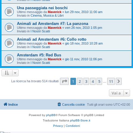
Una passeggiata nei boschi
Ultimo messaggio da
Maverick
«
lun 29 nov, 2010 11:00 am
Inviato in
Cinema, Musica & Libri
Animali ad Amsterdam #7: La panzona
Ultimo messaggio da
Maverick
«
ven 26 nov, 2010 1:05 pm
Inviato in
I Nostri Scatti
Animali ad Amsterdam #6: Collo rotto
Ultimo messaggio da
Maverick
«
gio 18 nov, 2010 10:28 am
Inviato in
I Nostri Scatti
Amsterdam #5: Red Bus
Ultimo messaggio da
Maverick
«
gio 11 nov, 2010 11:06 pm
Inviato in
I Nostri Scatti
Pagina
1
di
11
1
2
3
4
5
11
Pros
La ricerca ha trovato 514 risultati
…
Vai a
Indice
Cancella cookie
Tutti gli orari sono
UTC+02:00
Powered by
phpBB
® Forum Software © phpBB Limited
Traduzione Italiana
phpBB-Store.it
Privacy
|
Condizioni