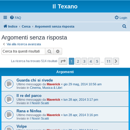
Il Texano
FAQ
Login
C
Indice
Cerca
Argomenti senza risposta
e
Argomenti senza risposta
r
Vai alla ricerca avanzata
c
Cerca
Ricerca avanzata
a
Pagina
1
di
11
1
2
3
4
5
11
Pros
La ricerca ha trovato 514 risultati
…
Argomenti
Guarda chi si rivede
Ultimo messaggio da
Maverick
«
gio 29 mag, 2014 10:56 am
Inviato in
Cinema, Musica & Libri
Il re del parco
Ultimo messaggio da
Maverick
«
lun 28 apr, 2014 3:17 pm
Inviato in
I Nostri Scatti
Rana e Ninfea
Ultimo messaggio da
Maverick
«
lun 28 apr, 2014 3:16 pm
Inviato in
I Nostri Scatti
Volpe