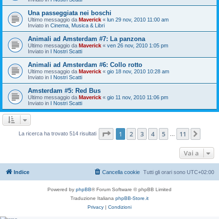
Una passeggiata nei boschi
Ultimo messaggio da
Maverick
«
lun 29 nov, 2010 11:00 am
Inviato in
Cinema, Musica & Libri
Animali ad Amsterdam #7: La panzona
Ultimo messaggio da
Maverick
«
ven 26 nov, 2010 1:05 pm
Inviato in
I Nostri Scatti
Animali ad Amsterdam #6: Collo rotto
Ultimo messaggio da
Maverick
«
gio 18 nov, 2010 10:28 am
Inviato in
I Nostri Scatti
Amsterdam #5: Red Bus
Ultimo messaggio da
Maverick
«
gio 11 nov, 2010 11:06 pm
Inviato in
I Nostri Scatti
Pagina
1
di
11
1
2
3
4
5
11
Pros
La ricerca ha trovato 514 risultati
…
Vai a
Indice
Cancella cookie
Tutti gli orari sono
UTC+02:00
Powered by
phpBB
® Forum Software © phpBB Limited
Traduzione Italiana
phpBB-Store.it
Privacy
|
Condizioni