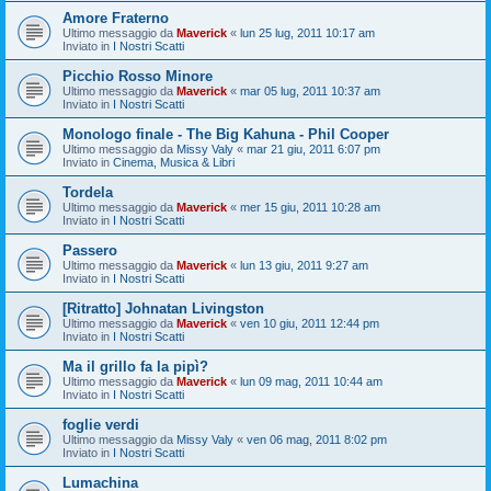
Amore Fraterno
Ultimo messaggio da
Maverick
«
lun 25 lug, 2011 10:17 am
Inviato in
I Nostri Scatti
Picchio Rosso Minore
Ultimo messaggio da
Maverick
«
mar 05 lug, 2011 10:37 am
Inviato in
I Nostri Scatti
Monologo finale - The Big Kahuna - Phil Cooper
Ultimo messaggio da
Missy Valy
«
mar 21 giu, 2011 6:07 pm
Inviato in
Cinema, Musica & Libri
Tordela
Ultimo messaggio da
Maverick
«
mer 15 giu, 2011 10:28 am
Inviato in
I Nostri Scatti
Passero
Ultimo messaggio da
Maverick
«
lun 13 giu, 2011 9:27 am
Inviato in
I Nostri Scatti
[Ritratto] Johnatan Livingston
Ultimo messaggio da
Maverick
«
ven 10 giu, 2011 12:44 pm
Inviato in
I Nostri Scatti
Ma il grillo fa la pipì?
Ultimo messaggio da
Maverick
«
lun 09 mag, 2011 10:44 am
Inviato in
I Nostri Scatti
foglie verdi
Ultimo messaggio da
Missy Valy
«
ven 06 mag, 2011 8:02 pm
Inviato in
I Nostri Scatti
Lumachina