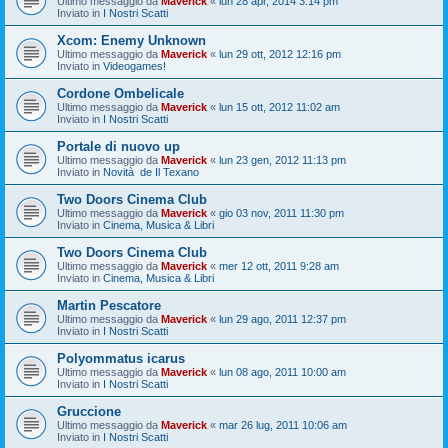
Ultimo messaggio da
Maverick
«
lun 28 apr, 2014 3:14 pm
Inviato in
I Nostri Scatti
Xcom: Enemy Unknown
Ultimo messaggio da
Maverick
«
lun 29 ott, 2012 12:16 pm
Inviato in
Videogames!
Cordone Ombelicale
Ultimo messaggio da
Maverick
«
lun 15 ott, 2012 11:02 am
Inviato in
I Nostri Scatti
Portale di nuovo up
Ultimo messaggio da
Maverick
«
lun 23 gen, 2012 11:13 pm
Inviato in
Novità de Il Texano
Two Doors Cinema Club
Ultimo messaggio da
Maverick
«
gio 03 nov, 2011 11:30 pm
Inviato in
Cinema, Musica & Libri
Two Doors Cinema Club
Ultimo messaggio da
Maverick
«
mer 12 ott, 2011 9:28 am
Inviato in
Cinema, Musica & Libri
Martin Pescatore
Ultimo messaggio da
Maverick
«
lun 29 ago, 2011 12:37 pm
Inviato in
I Nostri Scatti
Polyommatus icarus
Ultimo messaggio da
Maverick
«
lun 08 ago, 2011 10:00 am
Inviato in
I Nostri Scatti
Gruccione
Ultimo messaggio da
Maverick
«
mar 26 lug, 2011 10:06 am
Inviato in
I Nostri Scatti