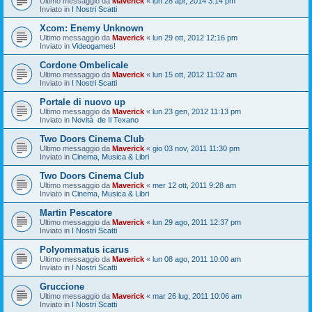
Ultimo messaggio da
Maverick
«
lun 28 apr, 2014 3:14 pm
Inviato in
I Nostri Scatti
Xcom: Enemy Unknown
Ultimo messaggio da
Maverick
«
lun 29 ott, 2012 12:16 pm
Inviato in
Videogames!
Cordone Ombelicale
Ultimo messaggio da
Maverick
«
lun 15 ott, 2012 11:02 am
Inviato in
I Nostri Scatti
Portale di nuovo up
Ultimo messaggio da
Maverick
«
lun 23 gen, 2012 11:13 pm
Inviato in
Novità de Il Texano
Two Doors Cinema Club
Ultimo messaggio da
Maverick
«
gio 03 nov, 2011 11:30 pm
Inviato in
Cinema, Musica & Libri
Two Doors Cinema Club
Ultimo messaggio da
Maverick
«
mer 12 ott, 2011 9:28 am
Inviato in
Cinema, Musica & Libri
Martin Pescatore
Ultimo messaggio da
Maverick
«
lun 29 ago, 2011 12:37 pm
Inviato in
I Nostri Scatti
Polyommatus icarus
Ultimo messaggio da
Maverick
«
lun 08 ago, 2011 10:00 am
Inviato in
I Nostri Scatti
Gruccione
Ultimo messaggio da
Maverick
«
mar 26 lug, 2011 10:06 am
Inviato in
I Nostri Scatti