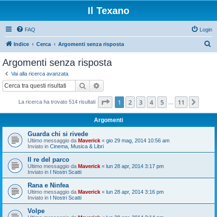
Il Texano
FAQ
Login
C
Indice
Cerca
Argomenti senza risposta
e
Argomenti senza risposta
r
Vai alla ricerca avanzata
c
Cerca
Ricerca avanzata
a
Pagina
1
di
11
1
2
3
4
5
11
Pros
La ricerca ha trovato 514 risultati
…
Argomenti
Guarda chi si rivede
Ultimo messaggio da
Maverick
«
gio 29 mag, 2014 10:56 am
Inviato in
Cinema, Musica & Libri
Il re del parco
Ultimo messaggio da
Maverick
«
lun 28 apr, 2014 3:17 pm
Inviato in
I Nostri Scatti
Rana e Ninfea
Ultimo messaggio da
Maverick
«
lun 28 apr, 2014 3:16 pm
Inviato in
I Nostri Scatti
Volpe