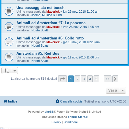
Una passeggiata nei boschi
Ultimo messaggio da
Maverick
«
lun 29 nov, 2010 11:00 am
Inviato in
Cinema, Musica & Libri
Animali ad Amsterdam #7: La panzona
Ultimo messaggio da
Maverick
«
ven 26 nov, 2010 1:05 pm
Inviato in
I Nostri Scatti
Animali ad Amsterdam #6: Collo rotto
Ultimo messaggio da
Maverick
«
gio 18 nov, 2010 10:28 am
Inviato in
I Nostri Scatti
Amsterdam #5: Red Bus
Ultimo messaggio da
Maverick
«
gio 11 nov, 2010 11:06 pm
Inviato in
I Nostri Scatti
Pagina
1
di
11
1
2
3
4
5
11
Pros
La ricerca ha trovato 514 risultati
…
Vai a
Indice
Cancella cookie
Tutti gli orari sono
UTC+02:00
Powered by
phpBB
® Forum Software © phpBB Limited
Traduzione Italiana
phpBB-Store.it
Privacy
|
Condizioni