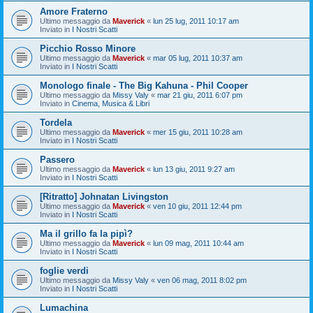
Amore Fraterno
Ultimo messaggio da
Maverick
«
lun 25 lug, 2011 10:17 am
Inviato in
I Nostri Scatti
Picchio Rosso Minore
Ultimo messaggio da
Maverick
«
mar 05 lug, 2011 10:37 am
Inviato in
I Nostri Scatti
Monologo finale - The Big Kahuna - Phil Cooper
Ultimo messaggio da
Missy Valy
«
mar 21 giu, 2011 6:07 pm
Inviato in
Cinema, Musica & Libri
Tordela
Ultimo messaggio da
Maverick
«
mer 15 giu, 2011 10:28 am
Inviato in
I Nostri Scatti
Passero
Ultimo messaggio da
Maverick
«
lun 13 giu, 2011 9:27 am
Inviato in
I Nostri Scatti
[Ritratto] Johnatan Livingston
Ultimo messaggio da
Maverick
«
ven 10 giu, 2011 12:44 pm
Inviato in
I Nostri Scatti
Ma il grillo fa la pipì?
Ultimo messaggio da
Maverick
«
lun 09 mag, 2011 10:44 am
Inviato in
I Nostri Scatti
foglie verdi
Ultimo messaggio da
Missy Valy
«
ven 06 mag, 2011 8:02 pm
Inviato in
I Nostri Scatti
Lumachina