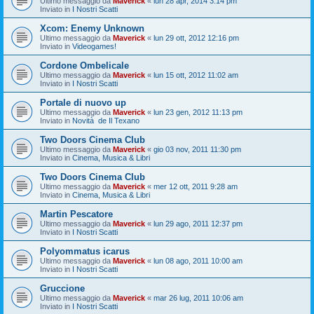
Ultimo messaggio da
Maverick
«
lun 28 apr, 2014 3:14 pm
Inviato in
I Nostri Scatti
Xcom: Enemy Unknown
Ultimo messaggio da
Maverick
«
lun 29 ott, 2012 12:16 pm
Inviato in
Videogames!
Cordone Ombelicale
Ultimo messaggio da
Maverick
«
lun 15 ott, 2012 11:02 am
Inviato in
I Nostri Scatti
Portale di nuovo up
Ultimo messaggio da
Maverick
«
lun 23 gen, 2012 11:13 pm
Inviato in
Novità de Il Texano
Two Doors Cinema Club
Ultimo messaggio da
Maverick
«
gio 03 nov, 2011 11:30 pm
Inviato in
Cinema, Musica & Libri
Two Doors Cinema Club
Ultimo messaggio da
Maverick
«
mer 12 ott, 2011 9:28 am
Inviato in
Cinema, Musica & Libri
Martin Pescatore
Ultimo messaggio da
Maverick
«
lun 29 ago, 2011 12:37 pm
Inviato in
I Nostri Scatti
Polyommatus icarus
Ultimo messaggio da
Maverick
«
lun 08 ago, 2011 10:00 am
Inviato in
I Nostri Scatti
Gruccione
Ultimo messaggio da
Maverick
«
mar 26 lug, 2011 10:06 am
Inviato in
I Nostri Scatti