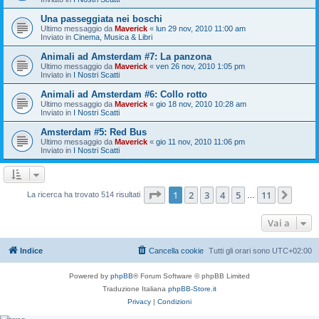
Una passeggiata nei boschi
Ultimo messaggio da
Maverick
«
lun 29 nov, 2010 11:00 am
Inviato in
Cinema, Musica & Libri
Animali ad Amsterdam #7: La panzona
Ultimo messaggio da
Maverick
«
ven 26 nov, 2010 1:05 pm
Inviato in
I Nostri Scatti
Animali ad Amsterdam #6: Collo rotto
Ultimo messaggio da
Maverick
«
gio 18 nov, 2010 10:28 am
Inviato in
I Nostri Scatti
Amsterdam #5: Red Bus
Ultimo messaggio da
Maverick
«
gio 11 nov, 2010 11:06 pm
Inviato in
I Nostri Scatti
Pagina
1
di
11
1
2
3
4
5
11
Pros
La ricerca ha trovato 514 risultati
…
Vai a
Indice
Cancella cookie
Tutti gli orari sono
UTC+02:00
Powered by
phpBB
® Forum Software © phpBB Limited
Traduzione Italiana
phpBB-Store.it
Privacy
|
Condizioni