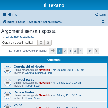
Il Texano
FAQ
Login
C
Indice
Cerca
Argomenti senza risposta
e
Argomenti senza risposta
r
Vai alla ricerca avanzata
c
Cerca
Ricerca avanzata
a
Pagina
1
di
11
1
2
3
4
5
11
Pros
La ricerca ha trovato 514 risultati
…
Argomenti
Guarda chi si rivede
Ultimo messaggio da
Maverick
«
gio 29 mag, 2014 10:56 am
Inviato in
Cinema, Musica & Libri
Il re del parco
Ultimo messaggio da
Maverick
«
lun 28 apr, 2014 3:17 pm
Inviato in
I Nostri Scatti
Rana e Ninfea
Ultimo messaggio da
Maverick
«
lun 28 apr, 2014 3:16 pm
Inviato in
I Nostri Scatti
Volpe