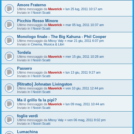
Amore Fraterno
Ultimo messaggio da
Maverick
«
lun 25 lug, 2011 10:17 am
Inviato in
I Nostri Scatti
Picchio Rosso Minore
Ultimo messaggio da
Maverick
«
mar 05 lug, 2011 10:37 am
Inviato in
I Nostri Scatti
Monologo finale - The Big Kahuna - Phil Cooper
Ultimo messaggio da
Missy Valy
«
mar 21 giu, 2011 6:07 pm
Inviato in
Cinema, Musica & Libri
Tordela
Ultimo messaggio da
Maverick
«
mer 15 giu, 2011 10:28 am
Inviato in
I Nostri Scatti
Passero
Ultimo messaggio da
Maverick
«
lun 13 giu, 2011 9:27 am
Inviato in
I Nostri Scatti
[Ritratto] Johnatan Livingston
Ultimo messaggio da
Maverick
«
ven 10 giu, 2011 12:44 pm
Inviato in
I Nostri Scatti
Ma il grillo fa la pipì?
Ultimo messaggio da
Maverick
«
lun 09 mag, 2011 10:44 am
Inviato in
I Nostri Scatti
foglie verdi
Ultimo messaggio da
Missy Valy
«
ven 06 mag, 2011 8:02 pm
Inviato in
I Nostri Scatti
Lumachina